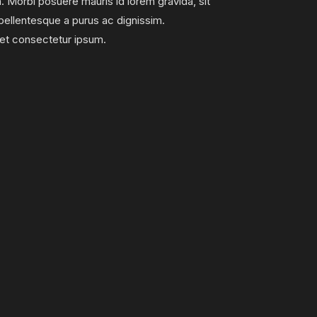
um. Morbi posuere mauris id lorem gravida, sit
 pellentesque a purus ac dignissim.
met consectetur ipsum.