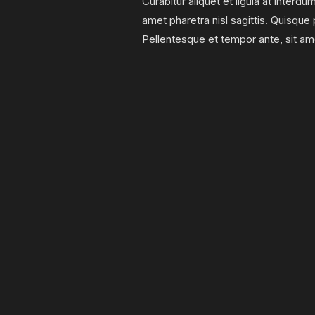
Curabitur aliquet et ligula at interd
amet pharetra nisl sagittis. Quisque
Pellentesque et tempor ante, sit a